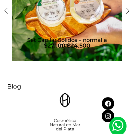
Set Capilar Sólidos – normal a
$
27.100
graso
$
24.500
Blog
Cosmética
Natural en Mar
del Plata