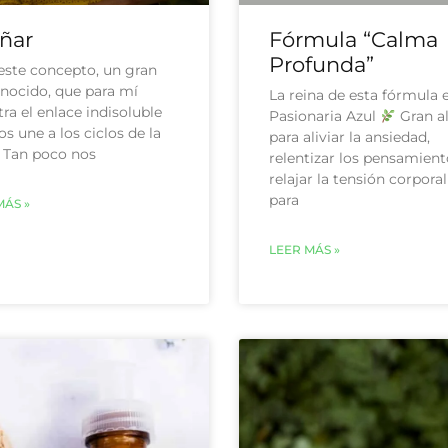
ñar
Fórmula “Calma
Profunda”
ste concepto, un gran
nocido, que para mí
La reina de esta fórmula e
ra el enlace indisoluble
Pasionaria Azul
Gran a
s une a los ciclos de la
para aliviar la ansiedad,
a. Tan poco nos
relentizar los pensamient
relajar la tensión corporal
para
MÁS »
LEER MÁS »