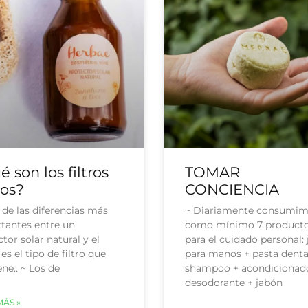
 son los filtros
TOMAR
cos?
CONCIENCIA
 de las diferencias más
~ Diariamente consumi
tantes entre un
como mínimo 7 product
tor solar natural y el
para el cuidado personal:
 es el tipo de filtro que
para manos + pasta denta
ne.. ~ Los de
shampoo + acondicionad
desodorante + jabón
MÁS »