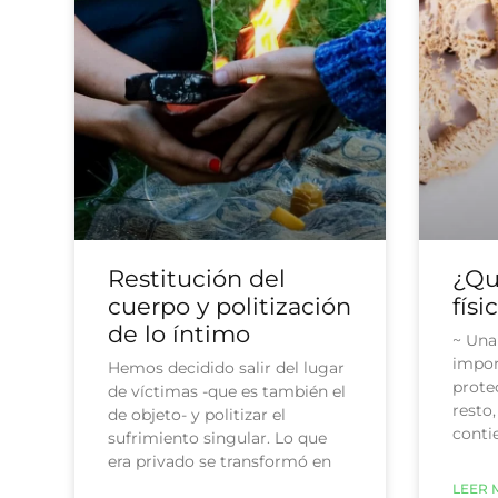
Restitución del
¿Qué
cuerpo y politización
físi
de lo íntimo
~ Una
impor
Hemos decidido salir del lugar
protec
de víctimas -que es también el
resto,
de objeto- y politizar el
contie
sufrimiento singular. Lo que
era privado se transformó en
LEER 