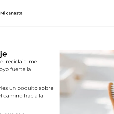
Mi canasta
je
l reciclaje, me
oyo fuerte la
rles un poquito sobre
l camino hacia la