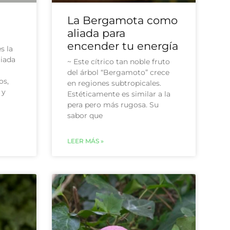
La Bergamota como
aliada para
encender tu energía
s la
liada
~ Este cítrico tan noble fruto
del árbol “Bergamoto” crece
os,
en regiones subtropicales.
 y
Estéticamente es similar a la
pera pero más rugosa. Su
sabor que
LEER MÁS »