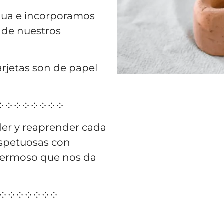
gua e incorporamos
 de nuestros
rjetas son de papel
༶ ༶ ༶ ༶ ༶ ༶ ༶ ༶
der y reaprender cada
respetuosas con
hermoso que nos da
 ༶ ༶ ༶ ༶ ༶ ༶ ༶