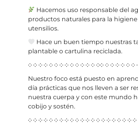
Hacemos uso responsable del a
productos naturales para la higiene
utensilios.
Hace un buen tiempo nuestras ta
plantable o cartulina reciclada.
༶ ༶ ༶ ༶ ༶ ༶ ༶ ༶ ༶ ༶ ༶ ༶ ༶ ༶༶ ༶ ༶ ༶ ༶ ༶ ༶ 
Nuestro foco está puesto en apren
día prácticas que nos lleven a ser 
nuestra cuerpa y con este mundo 
cobijo y sostén.
༶ ༶ ༶ ༶ ༶ ༶ ༶ ༶ ༶ ༶ ༶ ༶ ༶ ༶ ༶ ༶ ༶ ༶ ༶ ༶ ༶