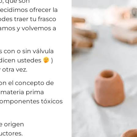
o, que son
decidimos ofrecer la
des traer tu frasco
lizamos y volvemos a
con o sin válvula
e dicen ustedes
)
 otra vez.
on el concepto de
 materia prima
 componentes tóxicos
e origen
ctores.