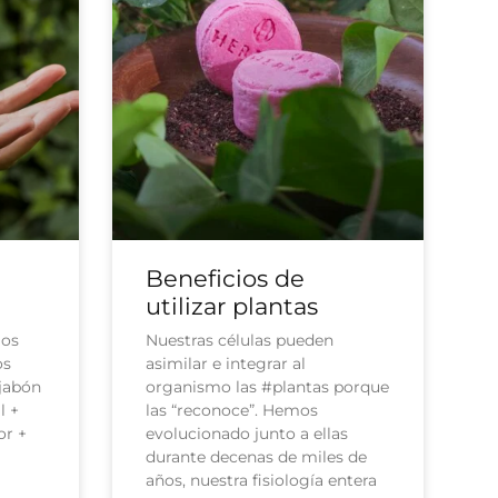
Beneficios de
utilizar plantas
mos
Nuestras células pueden
os
asimilar e integrar al
 jabón
organismo las #plantas porque
l +
las “reconoce”. Hemos
or +
evolucionado junto a ellas
durante decenas de miles de
años, nuestra fisiología entera